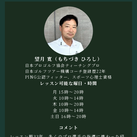
望月 寛（もちづき ひろし）
日本プロゴルフ協会ティーチングプロ
日本ゴルフツアー機構コーチ登録歴22年
PING公認フィッター、スポーツ心理士資格
レッスン可能な曜日・時間
月 15時〜20時
火 10時〜14時
木 10時〜20時
金 10時〜14時
土日 16時〜20時
コメント
レッスン歴33年。多くのプロ選手の指導に携わった経