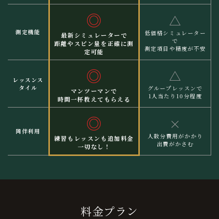
◎
△
測定機能
低価格シミュレーター
最新シミュレーターで
で
距離やスピン量を正確に測
測定項目や精度が不安
定可能
◎
△
レッスンス
タイル
グループレッスンで
マンツーマンで
1人当たり10分程度
時間一杯教えてもらえる
◎
×
同伴利用
人数分費用がかかり
練習もレッスンも追加料金
出費がかさむ
一切なし！
料金プラン