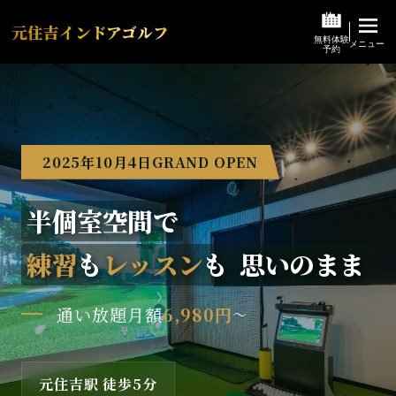
元住吉インドアゴルフ
無料体験

メニュー
予約
2025年10月4日GRAND OPEN
半個室空間で
練習
も
レッスン
も
思いのまま
通い放題
月額
6,980円
〜
元住吉駅 徒歩5分