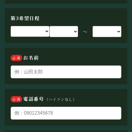
第3希望日程
〜
お名前
必須
電話番号
必須
（ハイフンなし）