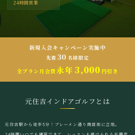
24時間営業
新規入会キャンペーン実施中
30
先着
名様限定
3,000
永年
全プラン月会費
円引き
元住吉インドアゴルフとは
元住吉駅から徒歩5分！ブレーメン通り商店街に立地。
24時間いつでも練習できて、レッスンも受けられる半個室