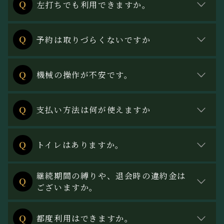
Ｑ
左打ちでも利用できますか。
申し訳ありません。左打席はご用意がありません。
Ｑ
予約は取りづらくないですか
予約が取りづらくならないよう会員数に上限を設け
Ｑ
機械の操作が不安です。
ております。
会員様専用の電話窓口を設けております。
Ｑ
支払い方法は何が使えますか
鍵の開け方、機械の操作方法などお気軽にご連絡く
ださい。
支払い方法はクレジットカードのみのなります。
Ｑ
トイレはありますか。
申し訳ありません。建物内にお手洗いはございませ
継続期間の縛りや、退会時の違約金は
Ｑ
ん。
ございますか。
一切ございません。最短利用開始日の翌月末で退会
Ｑ
都度利用はできますか。
可能です。