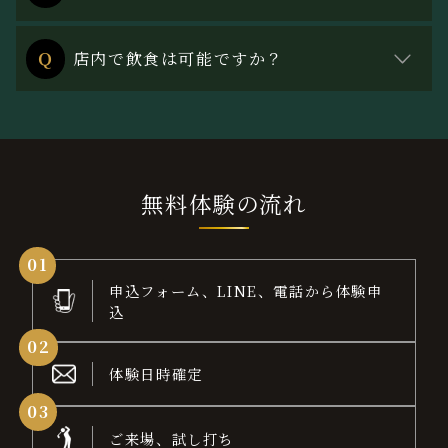
※キャンペーン適用の場合は、継続期間の条件があ
月額会員様専用の施設となっており、都度利用は行
る場合がございます。
Ｑ
店内で飲食は可能ですか？
なっておりません。
飲み物のみ可能です。食事はご遠慮ください。
無料体験の流れ
0
1
申込フォーム、LINE、電話から体験申
込
0
2
体験日時確定
0
3
ご来場、試し打ち