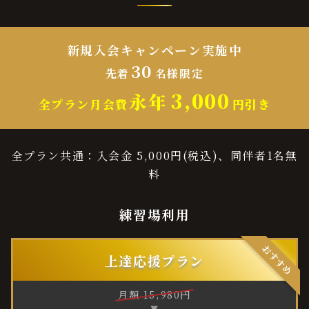
新規入会キャンペーン実施中
30
先着
名様限定
3,000
永年
全プラン月会費
円引き
全プラン共通：入会金 5,000円(税込)、同伴者1名無
料
練習場利用
おすすめ
上達応援プラン
月額
15
,
980
円
▼